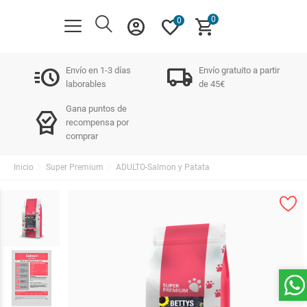
0
account_circle
favorite
shopping_cart
0
acute
local_shipping
Envío en 1-3 días
Envío gratuito a partir
laborables
de 45€
Gana puntos de
editor_choice
recompensa por
comprar
Inicio
Super Premium
ADULTO-Salmon y Patata