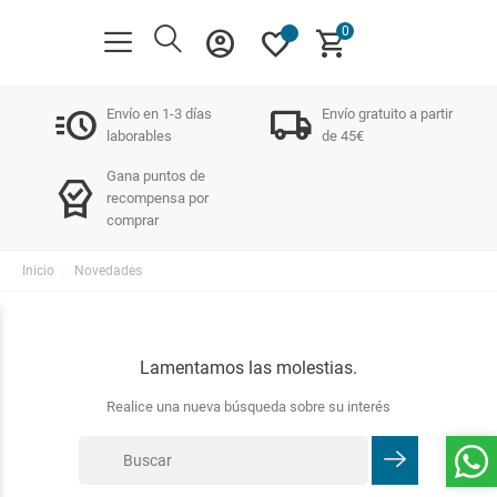
0
account_circle
favorite
shopping_cart
acute
local_shipping
Envío en 1-3 días
Envío gratuito a partir
laborables
de 45€
Gana puntos de
editor_choice
recompensa por
comprar
Inicio
Novedades
Lamentamos las molestias.
Realice una nueva búsqueda sobre su interés