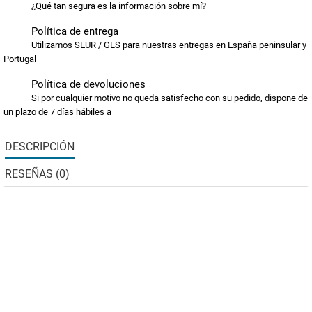
¿Qué tan segura es la información sobre mí?
Política de entrega
Utilizamos SEUR / GLS para nuestras entregas en España peninsular y
Portugal
Política de devoluciones
Si por cualquier motivo no queda satisfecho con su pedido, dispone de
un plazo de 7 días hábiles a
DESCRIPCIÓN
RESEÑAS (0)
La Gama Super Premium contiene una gran variedad de
fuentes de proteínas de alta calidad. La gama ofrece una
selección de recetas hipoalergénicas formuladas sin los
alérgenos alimentarios más comunes para perros: carne de
res, cerdo, trigo, gluten de trigo, productos lácteos y soja.
44%
Total de Salmón: una fuente de proteínas de origen
responsable y altamente digestible.
Sistema Digestivo