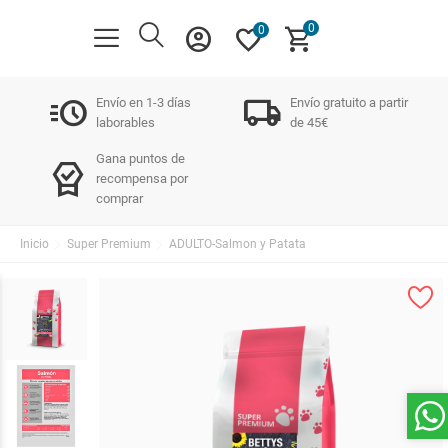
0
account_circle
favorite
shopping_cart
0
acute
local_shipping
Envío en 1-3 días
Envío gratuito a partir
laborables
de 45€
Gana puntos de
editor_choice
recompensa por
comprar
Inicio
Super Premium
ADULTO-Salmon y Patata