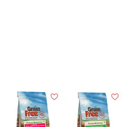
Ácidos Grasos Omega 3 1,1%; Calcio 1,5%; Fósforo 1%
Aditivos Nutricionales Por Kg: Vitaminas:
Vitamina A 14,400
IU, Vitamina D3 1,925 IU, Vitamina E 95 IU
Oligoelementos:
Hierro (hierro (II) Sulfato Monohidrato) 50 mg , Zinc (Sulfato
de Zinc Monohidratado) 50 mg, Manganeso (Sulfato de
Manganeso Monohidratado) 35 mg, Yodo (Yodato de Calcio
Anhidro) 1 mg