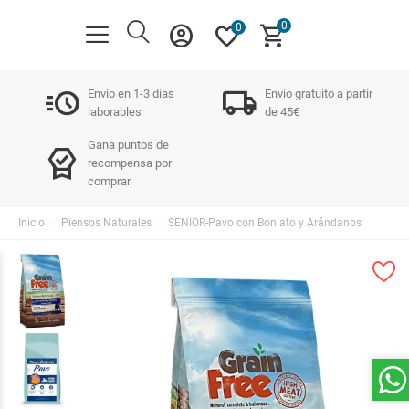
0
account_circle
favorite
shopping_cart
0
acute
local_shipping
Envío en 1-3 días
Envío gratuito a partir
laborables
de 45€
Gana puntos de
editor_choice
recompensa por
comprar
Inicio
Piensos Naturales
SENIOR-Pavo con Boniato y Arándanos