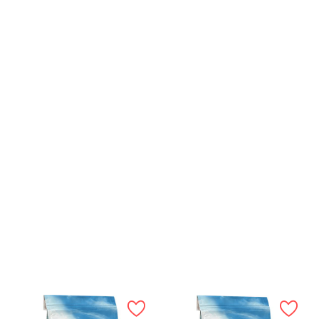
3,5%;Ceniza Bruta 8,5%; Humedad 8%; NFE 44%; Energía
Metabolizable 343 kcal/100g; Ácidos Grasos Omega 6 1,8%;
Ácidos Grasos Omega 3 1%; Calcio 1,5%; Fósforo 1,1%
Aditivos Nutricionales Por Kg:
Vitamins:
Vitamina A 15,000
IU, Vitamina D3 2,000 IU, Vitamina E 95 IU
Provitamina:
L-
Carnitina 500mg
Oligoelementos:
Zinc (Sulfato Manganoso
de Zinc) 50 mg, Hierro (Hierro (II) Sulfato Monohidratado) 50
mg, Manganeso (Sulfato de Manganeso Monohidratado) 35
mg, Cobre (Cobre (II) Sulfato Pentahidratado) 15 mg, Yodo
(Yodato de Calcio Anhidro) 1 mg, Selenio (Selenito de Sodio)
0,3 mg