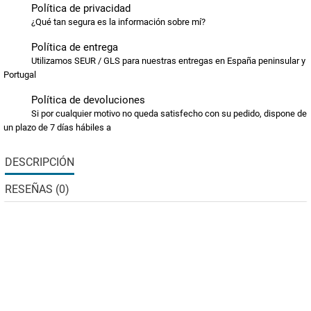
Política de privacidad
¿Qué tan segura es la información sobre mí?
Política de entrega
Utilizamos SEUR / GLS para nuestras entregas en España peninsular y
Portugal
Política de devoluciones
Si por cualquier motivo no queda satisfecho con su pedido, dispone de
un plazo de 7 días hábiles a
DESCRIPCIÓN
RESEÑAS (0)
La gama Grain Free incluye una selección de las mejores
fuentes de proteína animal, altamente digestibles obtenidas
en fresco. La gama incluye en su formulación boniato y
patata , indicados para tratar intolerancias o sensibilidades a
los cereales.
50% Total de Pavo: rico en aminoácidos,
vitaminas y minerales el pavo es una deliciosa fuente de