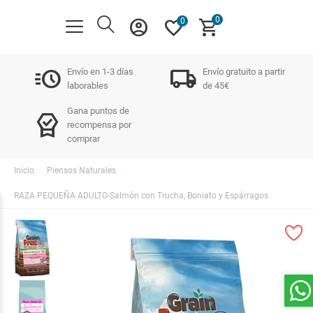
0
account_circle
favorite
shopping_cart
0
acute
local_shipping
Envío en 1-3 días
Envío gratuito a partir
laborables
de 45€
Gana puntos de
editor_choice
recompensa por
comprar
Inicio
Piensos Naturales
RAZA PEQUEÑA ADULTO-Salmón con Trucha, Boniato y Espárragos