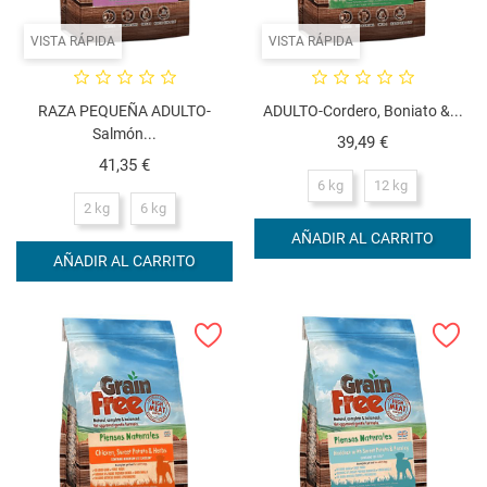
VISTA RÁPIDA
VISTA RÁPIDA
RAZA PEQUEÑA ADULTO-
ADULTO-Cordero, Boniato &...
Salmón...
Precio
39,49 €
Precio
41,35 €
6 kg
12 kg
2 kg
6 kg
AÑADIR AL CARRITO
AÑADIR AL CARRITO