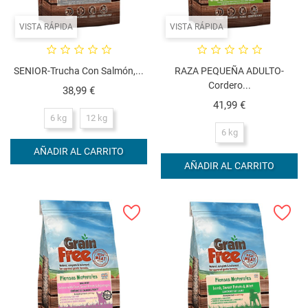
VISTA RÁPIDA
VISTA RÁPIDA
SENIOR-Trucha Con Salmón,...
RAZA PEQUEÑA ADULTO-
Cordero...
Precio
38,99 €
Precio
41,99 €
6 kg
12 kg
6 kg
AÑADIR AL CARRITO
AÑADIR AL CARRITO