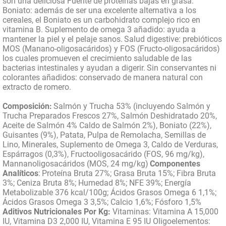
son una deliciosa Fuente de proteínas bajas en grasa.
Boniato: además de ser una excelente alternativa a los
cereales, el Boniato es un carbohidrato complejo rico en
vitamina B. Suplemento de omega 3 añadido: ayuda a
mantener la piel y el pelaje sanos.
Salud digestive: prebióticos
MOS (Manano-oligosacáridos) y FOS (Fructo-oligosacáridos)
los cuales promueven el crecimiento saludable de las
bacterias intestinales y ayudan a digerir.
Sin conservantes ni
colorantes añadidos: conservado de manera natural con
extracto de romero.
Composición:
Salmón y Trucha 53% (incluyendo Salmón y
Trucha Preparados Frescos 27%, Salmón Deshidratado 20%,
Aceite de Salmón 4% Caldo de Salmón 2%), Boniato (22%),
Guisantes (9%), Patata, Pulpa de Remolacha, Semillas de
Lino, Minerales, Suplemento de Omega 3, Caldo de Verduras,
Espárragos (0,3%), Fructooligosacárido (FOS, 96 mg/kg),
Mannanoligosacáridos (MOS, 24 mg/kg)
Componentes
Analíticos
:
Proteína Bruta 27%; Grasa Bruta 15%; Fibra Bruta
3%; Ceniza Bruta 8%; Humedad 8%; NFE 39%; Energía
Metabolizable 376 kcal/100g; Ácidos Grasos Omega 6 1,1%;
Ácidos Grasos Omega 3 3,5%; Calcio 1,6%; Fósforo 1,5%
Aditivos Nutricionales Por Kg:
Vitaminas: Vitamina A 15,000
IU, Vitamina D3 2,000 IU, Vitamina E 95 IU Oligoelementos: