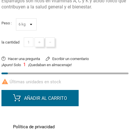
Espárragos son ricos en vitaminas A, C y K y ácido fólico que
contribuyen a la salud general y el bienestar.
Peso :
+
-
la cantidad
Hacer una pregunta
Escribir un comentario
1
¡Apuro! Solo
¡Quedaban en almacenaje!

Últimas unidades en stock
AÑADIR AL CARRITO
Política de privacidad