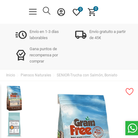
0
account_circle
favorite
shopping_cart
0
acute
local_shipping
Envío en 1-3 días
Envío gratuito a partir
laborables
de 45€
Gana puntos de
editor_choice
recompensa por
comprar
Inicio
Piensos Naturales
SENIOR-Trucha con Salmón, Boniato