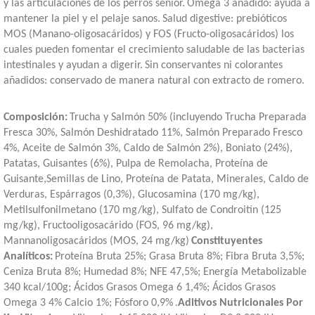
y las articulaciones de los perros senior.
Omega 3 añadido: ayuda a
mantener la piel y el pelaje sanos.
Salud digestive: prebióticos
MOS (Manano-oligosacáridos) y FOS (Fructo-oligosacáridos) los
cuales pueden fomentar el crecimiento saludable de las bacterias
intestinales y ayudan a digerir.
Sin conservantes ni colorantes
añadidos: conservado de manera natural con extracto de romero.
Composición:
Trucha y Salmón 50% (incluyendo Trucha Preparada
Fresca 30%, Salmón Deshidratado 11%, Salmón Preparado Fresco
4%, Aceite de Salmón 3%, Caldo de Salmón 2%), Boniato (24%),
Patatas, Guisantes (6%), Pulpa de Remolacha, Proteína de
Guisante,Semillas de Lino, Proteína de Patata, Minerales, Caldo de
Verduras, Espárragos (0,3%), Glucosamina (170 mg/kg),
Metilsulfonilmetano (170 mg/kg), Sulfato de Condroitín (125
mg/kg), Fructooligosacárido (FOS, 96 mg/kg),
Mannanoligosacáridos (MOS, 24 mg/kg)
Constituyentes
Analíticos:
Proteína Bruta 25%; Grasa Bruta 8%; Fibra Bruta 3,5%;
Ceniza Bruta 8%; Humedad 8%; NFE 47,5%; Energía Metabolizable
340 kcal/100g; Ácidos Grasos Omega 6 1,4%; Ácidos Grasos
Omega 3 4% Calcio 1%; Fósforo 0,9%
Aditivos Nutricionales Por
.